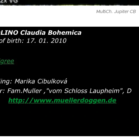
MultiCh. Jupiter CB