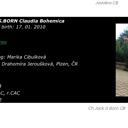
Javolino CB
Ch.Jack G Born CB