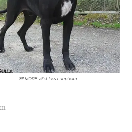
GILMORE v.Schloss Laupheim
im