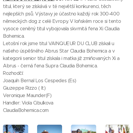
titul, který se získává v té největší konkurenci, těch
nejlepších psů. Výstavy je účastno každý rok 300-400
německých dog z celé Evropy. V loňském roce si tento
vysoce ceněný titul vybojovala skvrnitá fena Xi Claudia
Bohemica.
Letošní rok jsme titul VAINQUEUR DU CLUB získali u
našeho úspěšného Abrus Star Claudia Bohemica a v
kategorii senior titul získala i matka již zmiňovaných Xi a
Abrus - černá fena Supra Claudia Bohemica.
Rozhodčí:
Joaquín Bernal Los Cespedes (Es) 🇪🇸
Giuzeppe Rizzo ( It)🇮🇹
Veronique Maunder(F)🇫🇷
Handler: Viola Cibulkova🇨🇿
ClaudiaBohemica.com🇨🇿