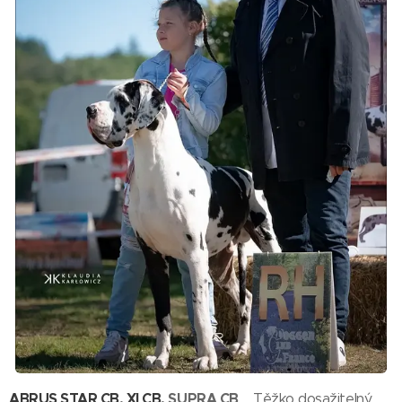
ABRUS STAR CB
,
XI CB
, SUPRA CB
... Těžko dosažitelný