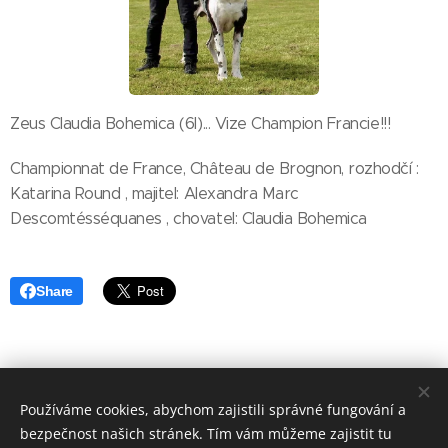
Zeus Claudia Bohemica (6l)... Vize Champion Francie!!!
Championnat de France, Château de Brognon, rozhodčí :
Katarina Round , majitel: Alexandra Marc
Descomtésséquanes , chovatel: Claudia Bohemica
Share
Používáme cookies, abychom zajistili správné fungování a
bezpečnost našich stránek. Tím vám můžeme zajistit tu
copyright Marika Cibulková