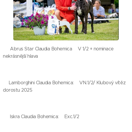
👉 Abrus Star Claudia Bohemica🥇V 1/2 + nominace
nekrásnější hlava🏆
✨✨✨✨✨✨✨✨✨✨✨✨
👉Lamborghini Claudia Bohemica:🥇VN.1/2/ Klubový vítěz
dorostu 2025
✨✨✨✨✨✨✨✨✨✨✨✨✨
👉 Iskra Claudia Bohemica:🥇Exc.1/2
✨✨✨✨✨✨✨✨✨✨✨✨✨