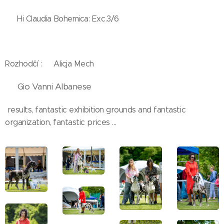
👉 Hi Claudia Bohemica: Exc.3/6
✨✨✨✨✨✨✨✨✨✨✨✨✨
Rozhodčí : 🇵🇱Alicja Mech
🇮🇹 Gio Vanni Albanese
results, fantastic exhibition grounds and fantastic
organization, fantastic prices …