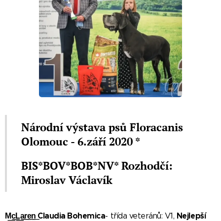
Národní výstava psů Floracanis
Olomouc - 6.září 2020 *
BIS*BOV*BOB*NV* Rozhodčí:
Miroslav Václavík
M͟c͟L͟a͟r͟e͟n͟ Claudia Bohemica
Nejlepší
- třída veteránů: V1,