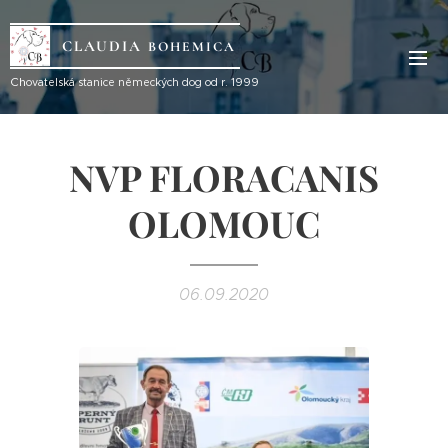
CLAUDIA
BOHEMICA
Ch
ovatelská stanice německých dog od r. 1999
NVP FLORACANIS
OLOMOUC
06.09.2020