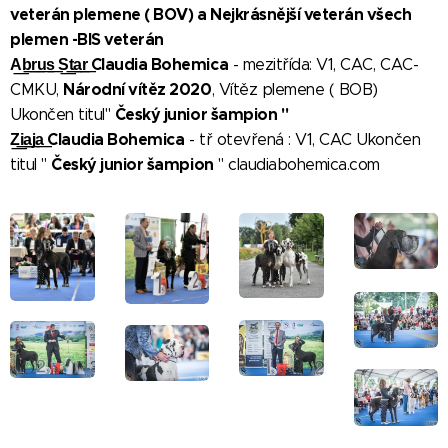
veterán plemene ( BOV) a Nejkrásnější veterán všech
plemen -BIS veterán
A͟b͟r͟u͟s͟ S͟t͟a͟r͟ Claudia Bohemica
- mezitřída: V1, CAC, CAC-
Národní vítěz 2020
CMKU,
, Vítěz plemene ( BOB)
Český junior šampio
n "
Ukončen titul"
Z͟i͟a͟ja͟ Claudia Bohemica
- tř otevřená : V1, CAC Ukončen
Český junior šampion
titul "
" claudiabohemica.com