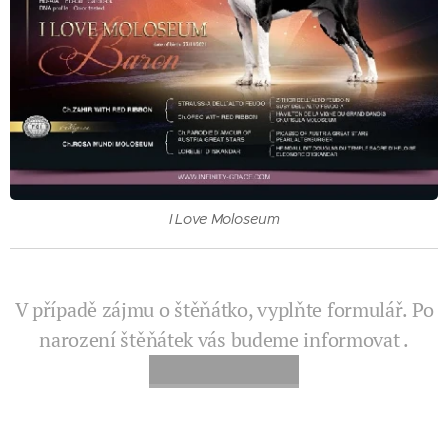
I Love Moloseum
V případě zájmu o štěňátko, vyplňte formulář. Po
narození štěňátek vás budeme informovat .