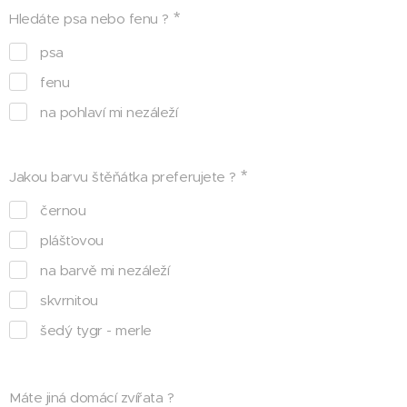
Hledáte psa nebo fenu ?
psa
fenu
na pohlaví mi nezáleží
Jakou barvu štěňátka preferujete ?
černou
plášťovou
na barvě mi nezáleží
skvrnitou
šedý tygr - merle
Máte jiná domácí zvířata ?