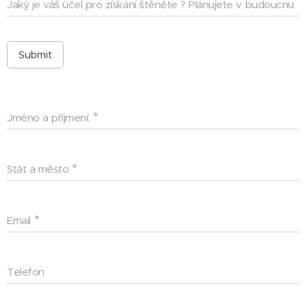
Jaký je váš účel pro získání štěněte ? Plánujete v budoucnu
výstavy a chov ?
Submit
Jméno a příjmení:
Stát a město
Email
Telefon