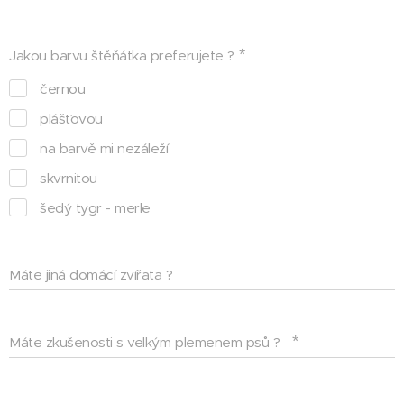
Jakou barvu štěňátka preferujete ?
černou
plášťovou
na barvě mi nezáleží
skvrnitou
šedý tygr - merle
Máte jiná domácí zvířata ?
Máte zkušenosti s velkým plemenem psů ?