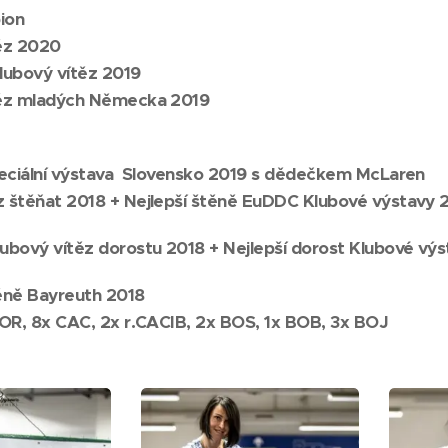
ion
těz 2020
lubový vítěz 2019
těz mladých Německa 2019
Speciální výstava Slovensko 2019 s dědečkem McLaren
 štěňat 2018 + Nejlepší štěně EuDDC Klubové výstavy 
lubový vítěz dorostu 2018 + Nejlepší dorost Klubové vý
těně Bayreuth 2018
IOR, 8x CAC, 2x r.CACIB, 2x BOS, 1x BOB, 3x BOJ