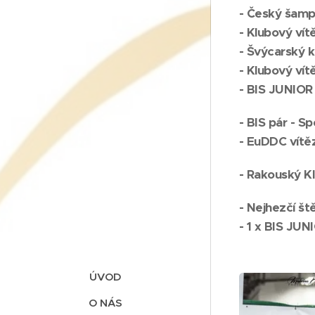
- Český šamp
- Klubový ví
- Švýcarský k
- Klubový ví
- BIS JUNIOR
- BIS pár - 
-
EuDDC vítěz
- Rakouský K
- Nejhezčí š
- 1 x BIS JUN
ÚVOD
O NÁS