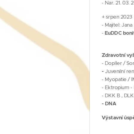
- Nar. 21. 03. 
+ srpen 2023
- Majitel: Jan
-
EuDDC bonit
Zdravotní vyš
- Dopller / So
-
Juvenilní re
- Myopatie / 
- Ektropium -
- DKK B , DLK
-
DNA
Výstavní úsp